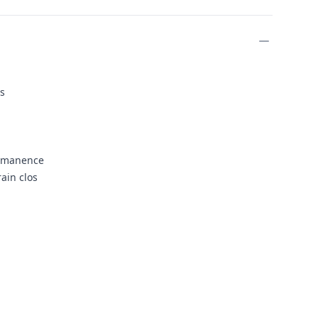
ires
s
ermanence
ain clos