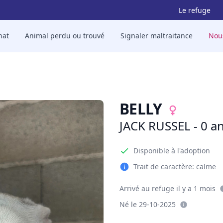
Le refuge
hat
Animal perdu ou trouvé
Signaler maltraitance
Nou
BELLY
JACK RUSSEL - 
JACK RUSSEL - 0 an
Informations sur l'animal
Description
Disponible à l'adoption
Trait de caractère: calme
Arrivé au refuge il y a 1 mois
Né le 29-10-2025