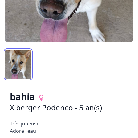
BAHIA
bahia
X berger Podenco - chiens
X berger Podenco - 5 an(s)
Informations sur l'animal
Description
Très joueuse
Adore l'eau